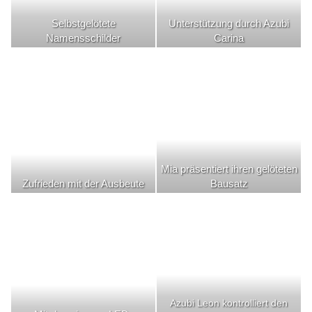
Selbstgelötete
Unterstützung durch Azubi
Namensschilder
Carina
Mia präsentiert ihren gelöteten
Zufrieden mit der Ausbeute
Bausatz
Azubi Leon kontrolliert den