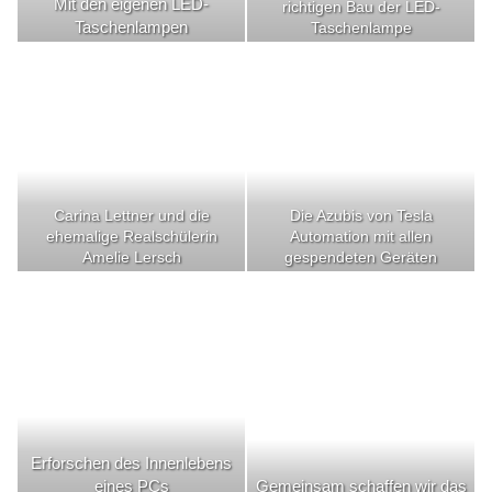
Mit den eigenen LED-
richtigen Bau der LED-
Taschenlampen
Taschenlampe
Carina Lettner und die
Die Azubis von Tesla
ehemalige Realschülerin
Automation mit allen
Amelie Lersch
gespendeten Geräten
Erforschen des Innenlebens
eines PCs
Gemeinsam schaffen wir das