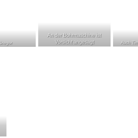
An der Bohrmaschine ist
Vorsicht angesagt
Auch Tim
 Gregor