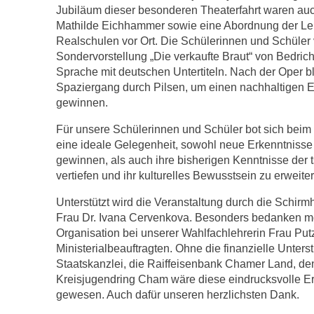
Jubiläum dieser besonderen Theaterfahrt waren auch
Mathilde Eichhammer sowie eine Abordnung der Leh
Realschulen vor Ort. Die Schülerinnen und Schüler v
Sondervorstellung „Die verkaufte Braut“ von Bedric
Sprache mit deutschen Untertiteln. Nach der Oper bl
Spaziergang durch Pilsen, um einen nachhaltigen E
gewinnen.
Für unsere Schülerinnen und Schüler bot sich beim
eine ideale Gelegenheit, sowohl neue Erkenntniss
gewinnen, als auch ihre bisherigen Kenntnisse der
vertiefen und ihr kulturelles Bewusstsein zu erweiter
Unterstützt wird die Veranstaltung durch die Schirm
Frau Dr. Ivana Cervenkova. Besonders bedanken möc
Organisation bei unserer Wahlfachlehrerin Frau Putz
Ministerialbeauftragten. Ohne die finanzielle Unter
Staatskanzlei, die Raiffeisenbank Chamer Land, d
Kreisjugendring Cham wäre diese eindrucksvolle Er
gewesen. Auch dafür unseren herzlichsten Dank.