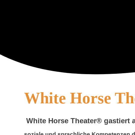
White Horse Th
White Horse Theater® gastiert 
soziale und sprachliche Kompetenzen d