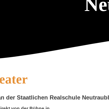
Ne
eater
an der Staatlichen Realschule Neutraub
irekt von der Bühne in