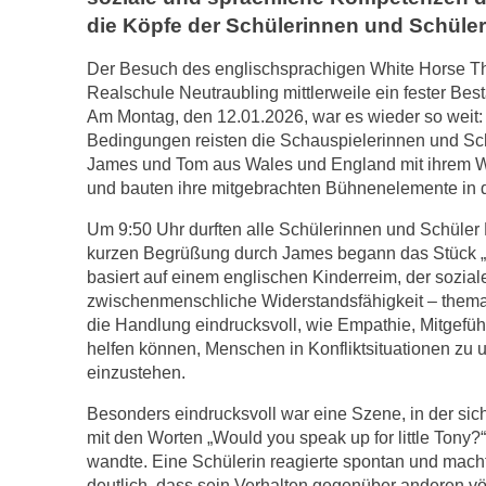
die Köpfe der Schülerinnen und Schüler
Der Besuch des englischsprachigen White Horse The
Realschule Neutraubling mittlerweile ein fester Bes
Am Montag, den 12.01.2026, war es wieder so weit: T
Bedingungen reisten die Schauspielerinnen und Sch
James und Tom aus Wales und England mit ihrem 
und bauten ihre mitgebrachten Bühnenelemente in de
Um 9:50 Uhr durften alle Schülerinnen und Schüler
kurzen Begrüßung durch James begann das Stück „St
basiert auf einem englischen Kinderreim, der sozial
zwischenmenschliche Widerstandsfähigkeit – themat
die Handlung eindrucksvoll, wie Empathie, Mitgefü
helfen können, Menschen in Konfliktsituationen zu u
einzustehen.
Besonders eindrucksvoll war eine Szene, in der sic
mit den Worten „Would you speak up for little Tony?
wandte. Eine Schülerin reagierte spontan und mach
deutlich, dass sein Verhalten gegenüber anderen völ