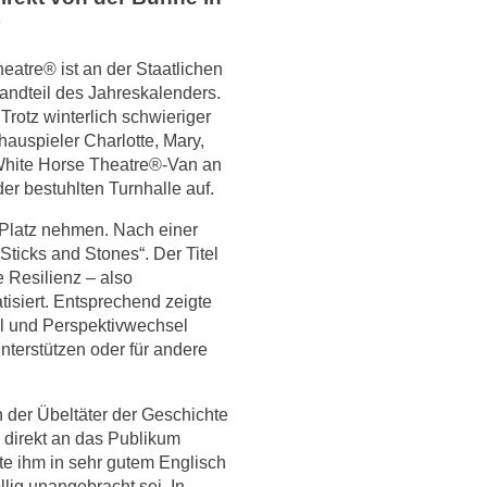
atre® ist an der Staatlichen
tandteil des Jahreskalenders.
rotz winterlich schwieriger
auspieler Charlotte, Mary,
White Horse Theatre®-Van an
r bestuhlten Turnhalle auf.
 Platz nehmen. Nach einer
icks and Stones“. Der Titel
e Resilienz – also
isiert. Entsprechend zeigte
hl und Perspektivwechsel
nterstützen oder für andere
h der Übeltäter der Geschichte
“ direkt an das Publikum
te ihm in sehr gutem Englisch
lig unangebracht sei. In