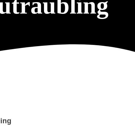
utraubling
ling